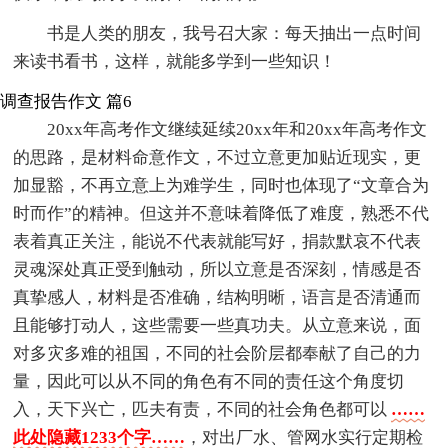
书是人类的朋友，我号召大家：每天抽出一点时间
来读书看书，这样，就能多学到一些知识！
调查报告作文 篇6
20xx年高考作文继续延续20xx年和20xx年高考作文
的思路，是材料命意作文，不过立意更加贴近现实，更
加显豁，不再立意上为难学生，同时也体现了“文章合为
时而作”的精神。但这并不意味着降低了难度，熟悉不代
表着真正关注，能说不代表就能写好，捐款默哀不代表
灵魂深处真正受到触动，所以立意是否深刻，情感是否
真挚感人，材料是否准确，结构明晰，语言是否清通而
且能够打动人，这些需要一些真功夫。从立意来说，面
对多灾多难的祖国，不同的社会阶层都奉献了自己的力
量，因此可以从不同的角色有不同的责任这个角度切
入，天下兴亡，匹夫有责，不同的社会角色都可以
……
此处隐藏1233个字……
，对出厂水、管网水实行定期检