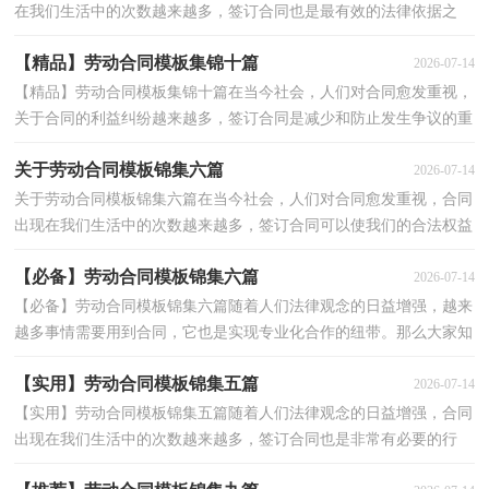
在我们生活中的次数越来越多，签订合同也是最有效的法律依据之
一。那么制定合同书有什么需要注意的呢？下面是小编...
【精品】劳动合同模板集锦十篇
2026-07-14
【精品】劳动合同模板集锦十篇在当今社会，人们对合同愈发重视，
关于合同的利益纠纷越来越多，签订合同是减少和防止发生争议的重
要措施。那么我们拟定合同的时候需要注意什么问题...
关于劳动合同模板锦集六篇
2026-07-14
关于劳动合同模板锦集六篇在当今社会，人们对合同愈发重视，合同
出现在我们生活中的次数越来越多，签订合同可以使我们的合法权益
得到法律的保障。那么合同要怎么拟定？想必这让大家...
【必备】劳动合同模板锦集六篇
2026-07-14
【必备】劳动合同模板锦集六篇随着人们法律观念的日益增强，越来
越多事情需要用到合同，它也是实现专业化合作的纽带。那么大家知
道合法的合同书怎么写吗？下面是小编精心整理的劳...
【实用】劳动合同模板锦集五篇
2026-07-14
【实用】劳动合同模板锦集五篇随着人们法律观念的日益增强，合同
出现在我们生活中的次数越来越多，签订合同也是非常有必要的行
为。你所见过的合同是什么样的呢？下面是小编精心整...