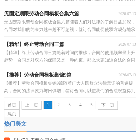
益，避免不必要的争端。那么合同书的格式，你掌握了...
无固定期限劳动合同模板合集六篇
2026-07-13
无固定期限劳动合同模板合集六篇随着人们对法律的了解日益加深，
合同对我们的约束力越来越不可忽视，签订合同能促使双方规范地承
诺和履行合作。合同有不同的类型，当然也有不同的...
【精华】终止劳动合同三篇
2026-07-13
【精华】终止劳动合同三篇随着时间的推移，合同的使用频率呈上升
趋势，合同是对双方的保障又是一种约束。那么大家知道合法的合同
书怎么写吗？下面是小编精心整理的终止劳动合同3...
【推荐】劳动合同模板集锦9篇
2026-07-13
【推荐】劳动合同模板集锦9篇随着广大人民群众法律意识的普遍提
高，合同的法律效力与日俱增，签订合同可以使我们的合法权益得到
法律的保障。那么合同要怎么拟定？想必这让大家都...
1
2
3
4
5
首页
上一页
下一页
尾页
热门美文