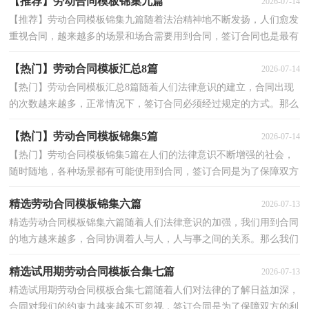
【推荐】劳动合同模板锦集九篇
2026-07-14
【推荐】劳动合同模板锦集九篇随着法治精神地不断发扬，人们愈发
重视合同，越来越多的场景和场合需要用到合同，签订合同也是最有
效的法律依据之一。那么正式、规范的合同是什么样...
【热门】劳动合同模板汇总8篇
2026-07-14
【热门】劳动合同模板汇总8篇随着人们法律意识的建立，合同出现
的次数越来越多，正常情况下，签订合同必须经过规定的方式。那么
合同要怎么拟定？想必这让大家都很苦恼吧，下面是小编...
【热门】劳动合同模板锦集5篇
2026-07-14
【热门】劳动合同模板锦集5篇在人们的法律意识不断增强的社会，
随时随地，各种场景都有可能使用到合同，签订合同是为了保障双方
的利益，避免不必要的争端。那么制定合同书有什么需...
精选劳动合同模板锦集六篇
2026-07-13
精选劳动合同模板锦集六篇随着人们法律意识的加强，我们用到合同
的地方越来越多，合同协调着人与人，人与事之间的关系。那么我们
拟定合同的时候需要注意什么问题呢？以下是小编为大...
精选试用期劳动合同模板合集七篇
2026-07-13
精选试用期劳动合同模板合集七篇随着人们对法律的了解日益加深，
合同对我们的约束力越来越不可忽视，签订合同是为了保障双方的利