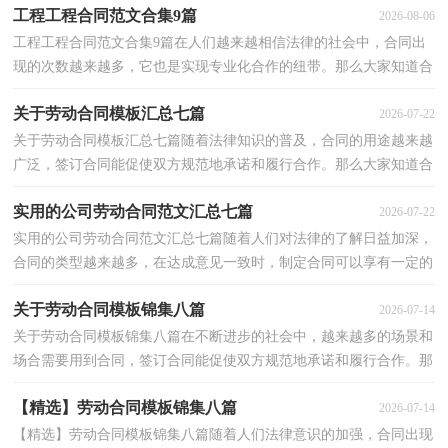
工程工程合同范文合集9篇
2026-08-06
工程工程合同范文合集9篇在人们越来越相信法律的社会中，合同出
现的次数越来越多，它也是实现专业化合作的纽带。那么大家知道合
法的合同书怎么写吗？下面是小编整理的工程工程合...
关于劳动合同模板汇总七篇
2026-07-22
关于劳动合同模板汇总七篇随着法律知识的普及，合同的用途越来越
广泛，签订合同能促使双方规范地承诺和履行合作。那么大家知道合
同的格式吗？以下是小编为大家收集的劳动合同7篇，...
实用的公司劳动合同范文汇总七篇
2026-07-22
实用的公司劳动合同范文汇总七篇随着人们对法律的了解日益加深，
合同的类型越来越多，在达成意见一致时，制定合同可以享有一定的
自由。那么合同书的格式，你掌握了吗？下面是小编为大...
关于劳动合同模板锦集八篇
2026-07-14
关于劳动合同模板锦集八篇在不断进步的社会中，越来越多的场景和
场合需要用到合同，签订合同能促使双方规范地承诺和履行合作。那
么大家知道合法的合同书怎么写吗？以下是小编收集...
【精选】劳动合同模板锦集八篇
2026-07-14
【精选】劳动合同模板锦集八篇随着人们法律意识的加强，合同出现