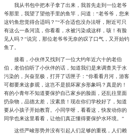
我从书包中把本子拿了出来，我首先走到一位老爷
爷那里，我望了望他手里的鱼竿，问道：“老爷爷，您来
这钓鱼您觉得合适吗？”“不合适也没办法呀，附近可只
有这么一条河流，你看看，水被污染成这样，咳！有脸
见人吗？”说完，那位老爷爷无奈的叹了口气，又开始钓
鱼了。
接着，小伙伴又找到了一位大约年近六十的老伯
伯，老伯伯听了小伙伴的话，知道我们是来调查关于水
污染的，兴奋至极，打开了话匣子：“你看看月河，游客
可都要来这参观，这岂不是损坏家乡形象吗？真是的！
有的小青年不知道要保护自己家乡的脸面，还乱往里面
扔杂物，品德太差，没素质！现在你们学校好了，知道
要从小孩子开始教育。小同学呀，看看这，快发动你的
同学也来这里看看，让他们真正懂得要保护水环境。”
这些严峻形势并没有引起人们足够的重视，人们赖