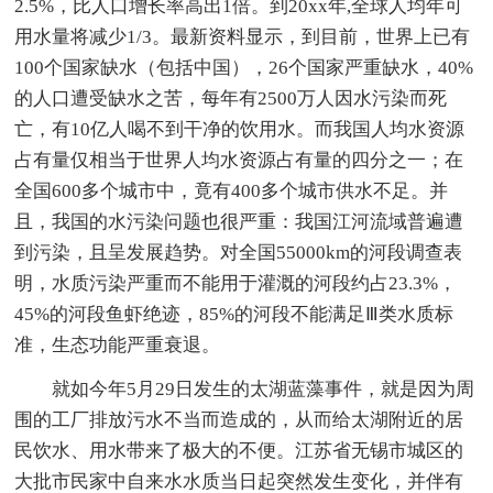
2.5%，比人口增长率高出1倍。到20xx年,全球人均年可
用水量将减少1/3。最新资料显示，到目前，世界上已有
100个国家缺水（包括中国），26个国家严重缺水，40%
的人口遭受缺水之苦，每年有2500万人因水污染而死
亡，有10亿人喝不到干净的饮用水。而我国人均水资源
占有量仅相当于世界人均水资源占有量的四分之一；在
全国600多个城市中，竟有400多个城市供水不足。并
且，我国的水污染问题也很严重：我国江河流域普遍遭
到污染，且呈发展趋势。对全国55000km的河段调查表
明，水质污染严重而不能用于灌溉的河段约占23.3%，
45%的河段鱼虾绝迹，85%的河段不能满足Ⅲ类水质标
准，生态功能严重衰退。
就如今年5月29日发生的太湖蓝藻事件，就是因为周
围的工厂排放污水不当而造成的，从而给太湖附近的居
民饮水、用水带来了极大的不便。江苏省无锡市城区的
大批市民家中自来水水质当日起突然发生变化，并伴有