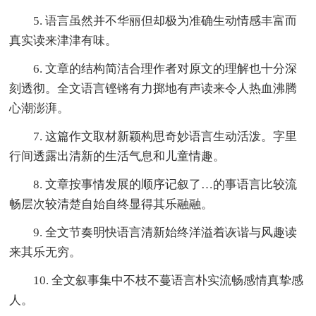
5. 语言虽然并不华丽但却极为准确生动情感丰富而
真实读来津津有味。
6. 文章的结构简洁合理作者对原文的理解也十分深
刻透彻。全文语言铿锵有力掷地有声读来令人热血沸腾
心潮澎湃。
7. 这篇作文取材新颖构思奇妙语言生动活泼。字里
行间透露出清新的生活气息和儿童情趣。
8. 文章按事情发展的顺序记叙了…的事语言比较流
畅层次较清楚自始自终显得其乐融融。
9. 全文节奏明快语言清新始终洋溢着诙谐与风趣读
来其乐无穷。
10. 全文叙事集中不枝不蔓语言朴实流畅感情真挚感
人。