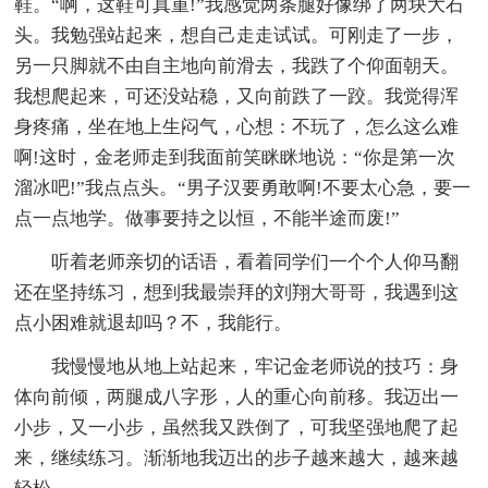
鞋。“啊，这鞋可真重!”我感觉两条腿好像绑了两块大石
头。我勉强站起来，想自己走走试试。可刚走了一步，
另一只脚就不由自主地向前滑去，我跌了个仰面朝天。
我想爬起来，可还没站稳，又向前跌了一跤。我觉得浑
身疼痛，坐在地上生闷气，心想：不玩了，怎么这么难
啊!这时，金老师走到我面前笑眯眯地说：“你是第一次
溜冰吧!”我点点头。“男子汉要勇敢啊!不要太心急，要一
点一点地学。做事要持之以恒，不能半途而废!”
听着老师亲切的话语，看着同学们一个个人仰马翻
还在坚持练习，想到我最崇拜的刘翔大哥哥，我遇到这
点小困难就退却吗？不，我能行。
我慢慢地从地上站起来，牢记金老师说的技巧：身
体向前倾，两腿成八字形，人的重心向前移。我迈出一
小步，又一小步，虽然我又跌倒了，可我坚强地爬了起
来，继续练习。渐渐地我迈出的步子越来越大，越来越