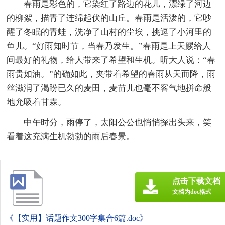
春雨是彩色的，它染红了路边的花儿，漂绿了河边
的柳絮，描青了连绵起伏的山丘。春雨是活泼的，它吵
醒了冬眠的青蛙，洗净了山村的尘埃，挑逗了小河里的
鱼儿。“好雨知时节，当春乃发生。”春雨是上天赐给人
间最好的礼物，给人带来了希望和生机。听大人说：“春
雨贵如油。”的确如此，夹带着希望的春雨从天而降，雨
丝滋润了渴盼已久的麦田，麦苗儿也毫不客气地拼命般
地允吸着甘霖。
中午时分，雨停了，太阳公公也悄悄探出头来，笑
看着这充满生机勃勃的雨后春景。
点击下载文档
文档为doc格式
《【实用】话题作文300字集合6篇.doc》