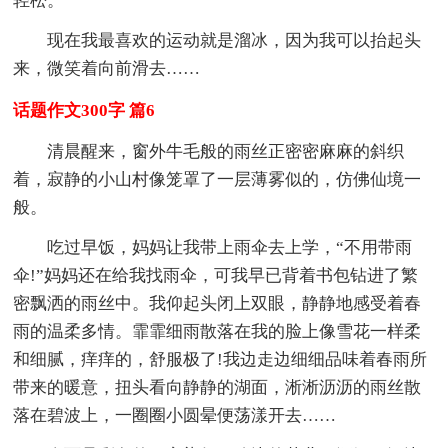
轻松。
现在我最喜欢的运动就是溜冰，因为我可以抬起头
来，微笑着向前滑去……
话题作文300字 篇6
清晨醒来，窗外牛毛般的雨丝正密密麻麻的斜织
着，寂静的小山村像笼罩了一层薄雾似的，仿佛仙境一
般。
吃过早饭，妈妈让我带上雨伞去上学，“不用带雨
伞!”妈妈还在给我找雨伞，可我早已背着书包钻进了繁
密飘洒的雨丝中。我仰起头闭上双眼，静静地感受着春
雨的温柔多情。霏霏细雨散落在我的脸上像雪花一样柔
和细腻，痒痒的，舒服极了!我边走边细细品味着春雨所
带来的暖意，扭头看向静静的湖面，淅淅沥沥的雨丝散
落在碧波上，一圈圈小圆晕便荡漾开去……