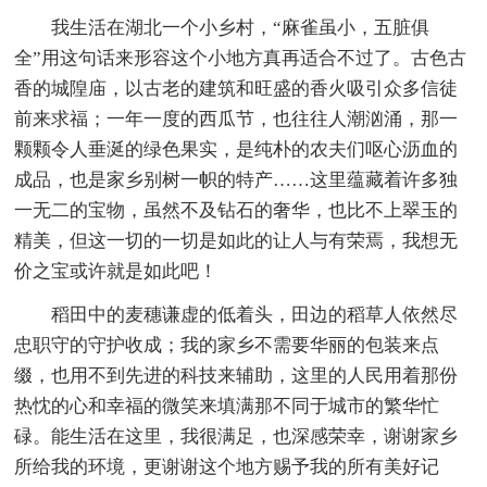
我生活在湖北一个小乡村，“麻雀虽小，五脏俱
全”用这句话来形容这个小地方真再适合不过了。古色古
香的城隍庙，以古老的建筑和旺盛的香火吸引众多信徒
前来求福；一年一度的西瓜节，也往往人潮汹涌，那一
颗颗令人垂涎的绿色果实，是纯朴的农夫们呕心沥血的
成品，也是家乡别树一帜的特产……这里蕴藏着许多独
一无二的宝物，虽然不及钻石的奢华，也比不上翠玉的
精美，但这一切的一切是如此的让人与有荣焉，我想无
价之宝或许就是如此吧！
稻田中的麦穗谦虚的低着头，田边的稻草人依然尽
忠职守的守护收成；我的家乡不需要华丽的包装来点
缀，也用不到先进的科技来辅助，这里的人民用着那份
热忱的心和幸福的微笑来填满那不同于城市的繁华忙
碌。能生活在这里，我很满足，也深感荣幸，谢谢家乡
所给我的环境，更谢谢这个地方赐予我的所有美好记