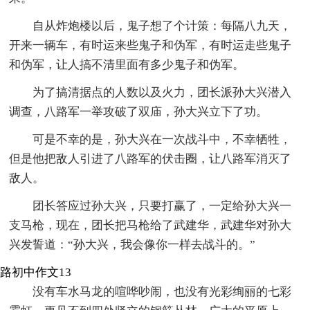
自从炸炮楼以后，鬼子想了个计策：每隔八九天，
开来一辆车，有时运来些鬼子和伪军，有时运走些鬼子
和伪军，让人搞不清里面有多少鬼子和伪军。
为了搞清据点的人数以及火力，团长派孙大兴潜入
调查，八路军一举攻破了双庙，孙大兴立下了功。
可是不幸的是，孙大兴在一次战斗中，不幸牺牲，
但是他把敌人引进了八路军的伏击圈，让八路军消灭了
敌人。
团长答应过孙大兴，只要打赢了，一定给孙大兴一
支马枪，现在，团长把马枪给了武建华，武建华对孙大
兴发誓道：“孙大兴，我会像你一样去战斗的。”
路初中作文13
没有车水马龙的喧哗吵闹，也没有光彩绚丽的七彩