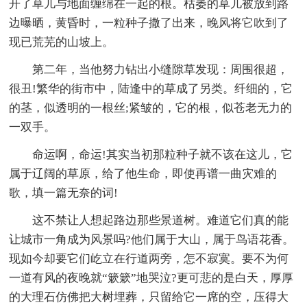
开了草儿与地面缠绵在一起的根。枯萎的草儿被放到路
边曝晒，黄昏时，一粒种子撒了出来，晚风将它吹到了
现已荒芜的山坡上。
第二年，当他努力钻出小缝隙草发现：周围很超，
很丑!繁华的街市中，陆逢中的草成了另类。纤细的，它
的茎，似透明的一根丝;紧皱的，它的根，似苍老无力的
一双手。
命运啊，命运!其实当初那粒种子就不该在这儿，它
属于辽阔的草原，给了他生命，即使再谱一曲灾难的
歌，填一篇无奈的词!
这不禁让人想起路边那些景道树。难道它们真的能
让城市一角成为风景吗?他们属于大山，属于鸟语花香。
现如今却要它们屹立在行道两旁，怎不寂寞。要不为何
一道有风的夜晚就“簌簌”地哭泣?更可悲的是白天，厚厚
的大理石仿佛把大树埋葬，只留给它一席的空，压得大