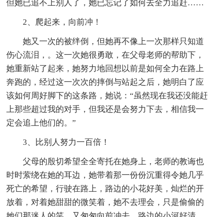
但她已追不上别人了，她已忘记了如何去全力追赶……
2、爬起来，向前冲！
她又一次的被绊倒，但她再不像上一次那样只知道
伤心流泪，。这一次她很勇敢，在父母老师的帮助下，
她重新站了起来，她努力地回想以前是如何全力在路上
奔跑的，经过这一次次的摔倒与站起之后，她明白了应
该如何周好脚下的这条路，她说：“虽然现在我还没能赶
上那些超过我的对手，但我还是会努力下去，相信我一
定会追上他们的。”
3、比别人努力一百倍！
父母的殷切希望全全寄托在她身上，老师的教诲也
时时萦绕在她的耳边，她带着那一份份沉重得令她几乎
死亡的希望，行驶在路上，路边的小花好美，灿烂的开
放着，对着她甜甜的微笑着，她不去理会，只是偷偷的
她们那迷人的笑，又匆匆向前冲去，路边的小河好清，