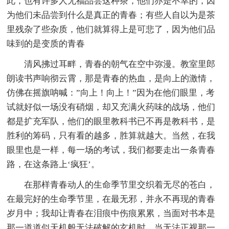
此，也有许多人无福品尝这种茶，他们亦是不幸的，因
为他们未品尝到什么是真正的青春；有些人自以为是茶
里残杂了些杂质，他们就算得上是可悲了，因为他们品
味到的是变质的青春
清风拂过耳畔，青春的朝气在空中弥漫。教室里郎
朗读书声响彻云霄，那是青春的热血，是向上的激情，
仿佛在摇旗呐喊：”向上！向上！”因为在他们眼里，考
试就好似一场没有硝烟，却又充满火药味的战场，他们
都是扩充军队，他们的眼里教科书已不再是教科书，是
胜利的筹码，只有看的越多，胜算就越大。当然，在我
眼里也是一样，每一场的考试，我们都要走出一条青春
路，在这条路上‘疯狂’。
在那样青春动人的生命季节里交织着无尽的苍白，
在最完好的生命季节里，在最无邪，并永不再现的青春
岁月中；我却让青春在泪痕中伤痕累累，当面对书本是
那一道道似天机般无法破解的玄机时，当无法正视那一