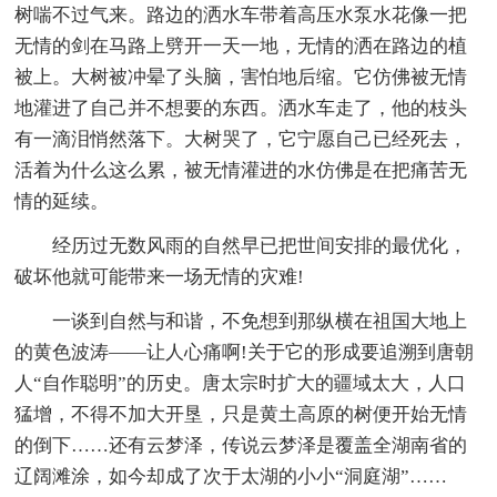
树喘不过气来。路边的洒水车带着高压水泵水花像一把
无情的剑在马路上劈开一天一地，无情的洒在路边的植
被上。大树被冲晕了头脑，害怕地后缩。它仿佛被无情
地灌进了自己并不想要的东西。洒水车走了，他的枝头
有一滴泪悄然落下。大树哭了，它宁愿自己已经死去，
活着为什么这么累，被无情灌进的水仿佛是在把痛苦无
情的延续。
经历过无数风雨的自然早已把世间安排的最优化，
破坏他就可能带来一场无情的灾难!
一谈到自然与和谐，不免想到那纵横在祖国大地上
的黄色波涛——让人心痛啊!关于它的形成要追溯到唐朝
人“自作聪明”的历史。唐太宗时扩大的疆域太大，人口
猛增，不得不加大开垦，只是黄土高原的树便开始无情
的倒下……还有云梦泽，传说云梦泽是覆盖全湖南省的
辽阔滩涂，如今却成了次于太湖的小小“洞庭湖”……