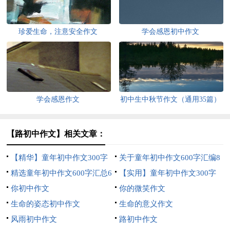
珍爱生命，注意安全作文
学会感恩初中作文
学会感恩作文
初中生中秋节作文（通用35篇）
【路初中作文】相关文章：
【精华】童年初中作文300字
关于童年初中作文600字汇编8
合集七篇
精选童年初中作文600字汇总6
篇
【实用】童年初中作文300字
篇
你初中作文
锦集五篇
你的微笑作文
生命的姿态初中作文
生命的意义作文
风雨初中作文
路初中作文