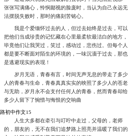
张张写满痛心，怜悯鄙视的脸庞时，当认为自己永远无
法摆脱失败时，那时的痛刻苦铭心。
我是个爱缅怀过去的人，但过去始终是过去，可以
把他们当成珍贵的记忆藏在心里最柔软最洁白的地方，
毕竟他们让我哭过，笑过，感动过，悲伤过。但每个人
都是要不断面对陌生的环境的，一味沉湎于过去，那也
是逃避现实的表现！
岁月无语，青春有言，时间无声无息的带走了多少
人的青春与生命，青春真真实实的映照了多少人的苍老
与无助，岁月永不会支付任何人的青春，然而青春却给
多少人留下了惋惜与悔恨的交响曲
路初中作文15
人生大多都在牵引与叮咛中走过，父母的，老师
的，朋友的，无不在我们追梦路上照亮并温暖了我们的