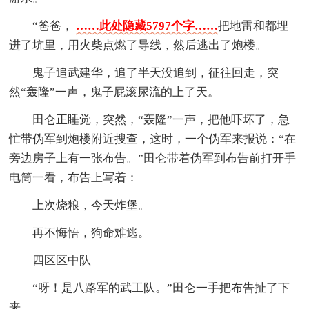
“爸爸，
……此处隐藏5797个字……
把地雷和都埋
进了坑里，用火柴点燃了导线，然后逃出了炮楼。
鬼子追武建华，追了半天没追到，征往回走，突
然“轰隆”一声，鬼子屁滚尿流的上了天。
田仑正睡觉，突然，“轰隆”一声，把他吓坏了，急
忙带伪军到炮楼附近搜查，这时，一个伪军来报说：“在
旁边房子上有一张布告。”田仑带着伪军到布告前打开手
电筒一看，布告上写着：
上次烧粮，今天炸堡。
再不悔悟，狗命难逃。
四区区中队
“呀！是八路军的武工队。”田仑一手把布告扯了下
来。