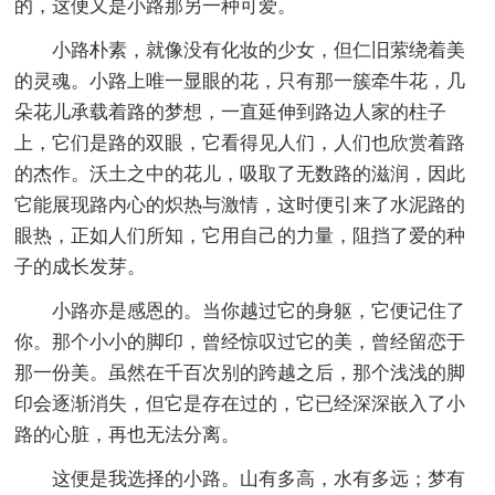
的，这便又是小路那另一种可爱。
小路朴素，就像没有化妆的少女，但仁旧萦绕着美
的灵魂。小路上唯一显眼的花，只有那一簇牵牛花，几
朵花儿承载着路的梦想，一直延伸到路边人家的柱子
上，它们是路的双眼，它看得见人们，人们也欣赏着路
的杰作。沃土之中的花儿，吸取了无数路的滋润，因此
它能展现路内心的炽热与激情，这时便引来了水泥路的
眼热，正如人们所知，它用自己的力量，阻挡了爱的种
子的成长发芽。
小路亦是感恩的。当你越过它的身躯，它便记住了
你。那个小小的脚印，曾经惊叹过它的美，曾经留恋于
那一份美。虽然在千百次别的跨越之后，那个浅浅的脚
印会逐渐消失，但它是存在过的，它已经深深嵌入了小
路的心脏，再也无法分离。
这便是我选择的小路。山有多高，水有多远；梦有