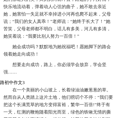
快乐地流动着，弹着动人心弦的曲子，她不敢去亲近
她，她害怕一失足就不幸掉进小河再也爬不起来，父母
说；“我们的女人真乖！”老师说：“她终于长大了！”她
苦笑，父母老师都不明白，话儿有多美，河儿有多清，
她笑着说：“我要比别人努力一百倍！”
她会成功吗？默默地为她祝福吧！愿她脚下的路会
领着她走向成功！
想要走向成功，路上，你必须学会放弃，学会坚
强……
路初中作文3
在一个美丽的小山坡上，长着绿油油嫩葱葱的草。
然而自从人类踏上这片土地，他们唠叨个不停：“我们要
把这个长满荒草的地方变得富裕，繁华一百倍!”终于有
一天，红测的鞭炮随着阳光而至，绿色的铁锹无情的撕