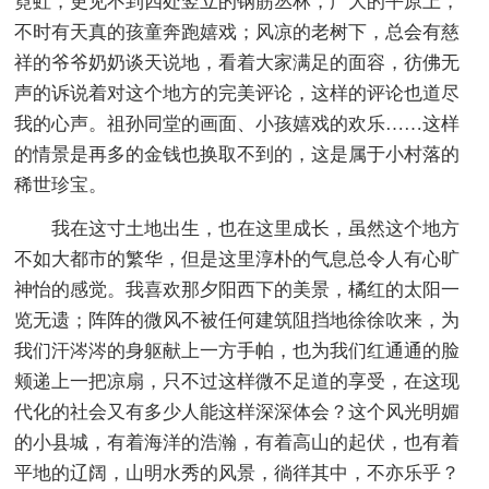
霓虹，更见不到四处竖立的钢筋丛林，广大的平原上，
不时有天真的孩童奔跑嬉戏；风凉的老树下，总会有慈
祥的爷爷奶奶谈天说地，看着大家满足的面容，彷佛无
声的诉说着对这个地方的完美评论，这样的评论也道尽
我的心声。祖孙同堂的画面、小孩嬉戏的欢乐……这样
的情景是再多的金钱也换取不到的，这是属于小村落的
稀世珍宝。
我在这寸土地出生，也在这里成长，虽然这个地方
不如大都市的繁华，但是这里淳朴的气息总令人有心旷
神怡的感觉。我喜欢那夕阳西下的美景，橘红的太阳一
览无遗；阵阵的微风不被任何建筑阻挡地徐徐吹来，为
我们汗涔涔的身躯献上一方手帕，也为我们红通通的脸
颊递上一把凉扇，只不过这样微不足道的享受，在这现
代化的社会又有多少人能这样深深体会？这个风光明媚
的小县城，有着海洋的浩瀚，有着高山的起伏，也有着
平地的辽阔，山明水秀的风景，徜徉其中，不亦乐乎？