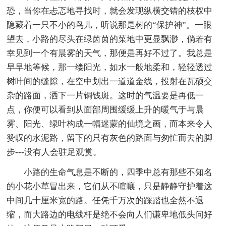
恐，当你在忐忑地寻找时，就会发现纵横交错的枝杈中
隐藏着一只不小的鸟儿，听说那是树的“保护神”。一眼
望去，小路的尽头在绿茵茵的菜地中更显飘渺，倘若有
幸见到一个有晨雾的天气，那便是再好不过了。我总是
早早地等候，那一缕阳光，如水一般地柔和，轻轻透过
树叶间的缝隙，在空中划出一道道金线，投射在瓦硕交
杂的路面，洒下一片铜钱斑。这时的气温要是再低一
点，你便可以看到从面部周围缓缓上升的暖气于与晨
雾、阳光、绿叶构成一幅迷蒙的仙境之画，而本来令人
赞叹的水泥路，留下的只有灰色的路面与匆忙而去的脚
步---没有人会驻足观赏。
小路的生命气息是不断的，四季中总有那些不知名
的小花小草冒出来，它们从不喧嚷，只是静静守护着这
中间几十厘米宽的路。任凭千万次的踩踏也全然不退
缩，而大路边的电线杆是绝不会向人们谦卑地低头问好