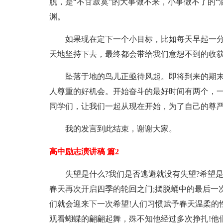
脱，是“不甘寂寞”的大事做不来，小事做不了的
渊。
如果现在定下一个小目标，比如每天早起一
天地坚持下去，最终都会带给我们意想不到的收
坠落于地的鸟儿正亟待风起。即将到来的期
人尊重的好机会。开始奋斗的最好时间有两个，
同学们，让我们一起从现在开始，为了自己的尊
我的发言到此结束，谢谢大家。
高中励志演讲稿 篇2
失望是什么?我们是否逃避就没有失望?希望
春天再次开启四季的轮回之门;摆脱蛹中的最后一
们就会迎来下一次希望!人们习惯赋予春天温柔的
观看蝴蝶的翩翩起舞，殊不知他经过多次挣扎!他