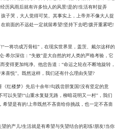
经历风雨后就有许多怡人的风景!是的!生活有时捉弄
，孩子哭，大人觉得可笑。其事实上，上帝并不像大人捉
在前面的不远处一定就留希望!坚持下去吧!拨开重雾吧!
!“一将功成万骨枯”，在现实世界里，盖茨、戴尔这样的
破仑·希尔深信：“失败”是大自然的对人类的严格考验，它
此而变得更加纯净。他忠告道：“命运之轮在不断地旋转，
来喜悦”。既然这样，我们还有什么理由失望?
著《红楼梦》先后十余年!勾践尝胆复国!没有坚定的意
不可以失望!“山重水复疑无路，柳暗花明又一村”，我们
，希望是有的!上帝既然不吝啬给你挑战，也一定不吝啬
失望的产儿!生活就是有希望与失望结合的彩练!朋友!当你