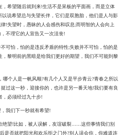
在，希望随后就到来!生活不是呆板的平面画，而是立体
所以说希望总与失望长伴，它们是双胞胎，他们是人与影
律!失望时，愚昧的人会感伤和叹息;而明智的人会向上
，不理它的人宣告又一次沮丧!
不可怕，怕的是违反矛盾的特性;失败并不可怕，怕的是
性，黎明前的黑暗是给我们更好的期望，我们不可能到黎
，哪个人是一帆风顺?有几个人又是平步青云?青春之所以
挺过这一秒，迎接你的，也许是另一番天地!我们要有良
者，必须经过九十步!
，我们下一秒就有希望!
欲绝望!比如，被人误解，友谊破裂……这些事情我们别
之后是否就把阳光和欢乐拒之门外?别人误会你，你难道连