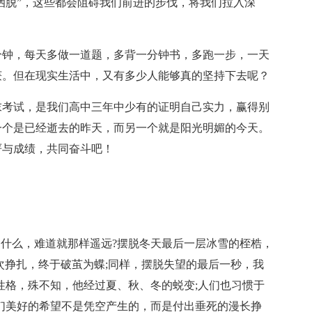
“洒脱”，这些都会阻碍我们前进的步伐，将我们拉入深
分钟，每天多做一道题，多背一分钟书，多跑一步，一天
获。但在现实生活中，又有多少人能够真的坚持下去呢？
末考试，是我们高中三年中少有的证明自己实力，赢得别
一个是已经逝去的昨天，而另一个就是阳光明媚的今天。
严与成绩，共同奋斗吧！
是什么，难道就那样遥远?摆脱冬天最后一层冰雪的桎梏，
次挣扎，终于破茧为蝶;同样，摆脱失望的最后一秒，我
性格，殊不知，他经过夏、秋、冬的蜕变;人们也习惯于
们美好的希望不是凭空产生的，而是付出垂死的漫长挣