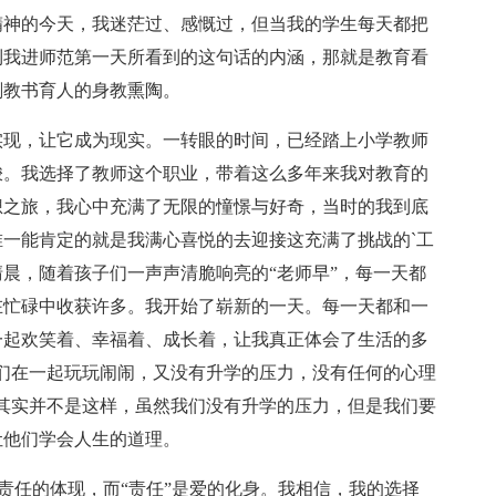
精神的今天，我迷茫过、感慨过，但当我的学生每天都把
到我进师范第一天所看到的这句话的内涵，那就是教育看
刻教书育人的身教熏陶。
实现，让它成为现实。一转眼的时间，已经踏上小学教师
梭。我选择了教师这个职业，带着这么多年来我对教育的
想之旅，我心中充满了无限的憧憬与好奇，当时的我到底
一能肯定的就是我满心喜悦的去迎接这充满了挑战的`工
晨，随着孩子们一声声清脆响亮的“老师早”，每一天都
在忙碌中收获许多。我开始了崭新的一天。每一天都和一
一起欢笑着、幸福着、成长着，让我真正体会了生活的多
们在一起玩玩闹闹，又没有升学的压力，没有任何的心理
其实并不是这样，虽然我们没有升学的压力，但是我们要
让他们学会人生的道理。
”是责任的体现，而“责任”是爱的化身。我相信，我的选择