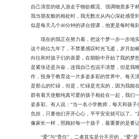
自己清贫的收入游走于物欲横流、强调物质多于
我当朋友般的相处时，我无数次从内心深处感受
似是每天几个40分钟的讲台授课，他更是每时每
现在的我正在努力着，把这个梦一步一步地
这个岗位九年了，不禁要感叹时光飞逝，岁月如
向往和对孩子们的喜爱，在期盼中开始了我的梦
是紧张还是兴奋，连我自己也说不清楚，但是我唯
作，投身于教育这一片多姿多彩的世界中。每天清
是那么的忙碌，但是，忙碌是充实的，因为我能
群有着天使般纯真可爱的孩子相处在一起，我们
姿多彩。有人说：“当一名小学教师，每天和孩子
负担，只要他们开开心心，平平安安就可以了。”
像家长一样，照顾好每一个孩子，最重要的是要
“爱”与“责任”，二者其实是分不开的，“爱