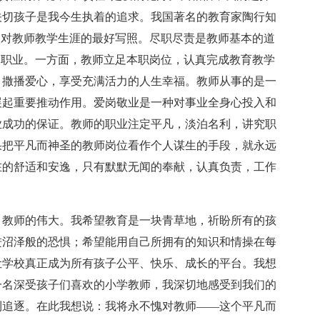
关切孩子是我今生执着的追求。我国著名的教育家陶行知
是对教师教学生涯的最好写照。尽职尽责是教师基本的道
的职业。一方面，教师立足本职岗位，认真完成教育教学
，撒播爱心，享受充满活力的人生幸福。教师从事的是一
展起重要推动作用。爱岗敬业是一种对事业全身心投入和
业成功的保证。教师的职业注定平凡，淡泊名利，讲究职
果把平凡而神圣的教师岗位看作个人谋生的手段，就永远
在的舒适和安逸，只有默默无闻的奉献，认真负责，工作
，教师的伟大。我希望教育是一块青草地，祈盼所有的孩
进沼泽般的恐惧；希望能用自己所拥有的知识和情操在每
让学校真正成为所有孩子公平、快乐、成长的平台。我想
一名深受孩子们喜欢的小学教师，我深切地感受到我们的
利追逐。在此我想说：我将永不愧对教师——这个平凡而