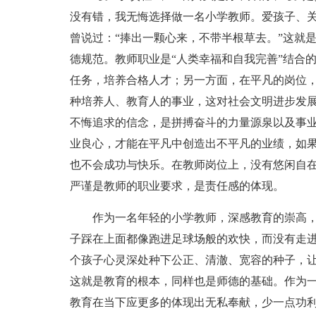
没有错，我无悔选择做一名小学教师。爱孩子、
曾说过：“捧出一颗心来，不带半根草去。”这就
德规范。教师职业是“人类幸福和自我完善”结合
任务，培养合格人才；另一方面，在平凡的岗位
种培养人、教育人的事业，这对社会文明进步发
不悔追求的信念，是拼搏奋斗的力量源泉以及事
业良心，才能在平凡中创造出不平凡的业绩，如
也不会成功与快乐。在教师岗位上，没有悠闲自
严谨是教师的职业要求，是责任感的体现。
作为一名年轻的小学教师，深感教育的崇高
子踩在上面都像跑进足球场般的欢快，而没有走
个孩子心灵深处种下公正、清澈、宽容的种子，
这就是教育的根本，同样也是师德的基础。作为
教育在当下应更多的体现出无私奉献，少一点功