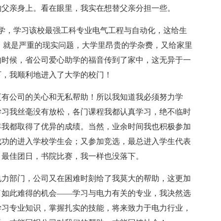
的父亲身上。看在眼里，我实在想替父亲分担一些。
通大学，学习该校最强工科专业电气工程与自动化，这给生
，就是严重的现实问题，大学里昂贵的学杂费，又给家里
的时候，省公司爱心助学的福音传到了家中，这无异于一
下，我顺利地进入了大学的校门！
更有公司的关心和无私帮助！所以我知道我必须努力学
学习我丝毫没有放松，各门课程我都认真学习，绝不临时
年我都取得了优异的成绩。当然，业余时间我也积极参加
成功的进入学校学生会；又参加竞选，最总进入学生代表
，最佳团日，书院比赛，我一样也没落下。
电力部门，公司又在困难时刻给了我莫大的帮助，这更加
了如此难得的机会——学习与电力有关的专业，我决然选
学习专业知识，掌握扎实的技能，将来致力于电力行业，