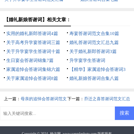
七篇
【婚礼新娘答谢词】相关文章：
实用的婚礼新郎答谢词4篇
寿宴答谢词范文合集10篇
关于高考升学宴答谢词三篇
婚礼答谢词范文汇总九篇
关于升学宴学生答谢词十篇
关于婚礼新郎答谢词3篇
生日宴会答谢词锦集7篇
升学宴学生答谢词
家属追悼会答谢词集锦六篇
【精华】家属追悼会答谢词3
关于家属追悼会答谢词8篇
篇
婚礼新娘答谢词合集八篇
上一篇：
母亲的追悼会答谢词范文
下一篇：
乔迁之喜答谢词范文汇总
集合六篇
8篇
Copyright © 2024
杨达网
www.yangdaphoto.com 版权所有