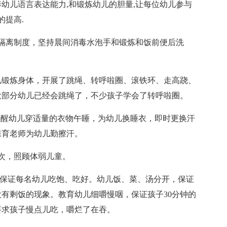
养幼儿语言表达能力,和锻炼幼儿的胆量,让每位幼儿参与
的提高.
隔离制度，坚持晨间消毒水泡手和锻炼和饭前便后洗
儿锻炼身体，开展了跳绳、转呼啦圈、滚铁环、走高跷、
大部分幼儿已经会跳绳了，不少孩子学会了转呼啦圈。
：20)提醒幼儿穿适量的衣物午睡，为幼儿换睡衣，即时更换汗
保育老师为幼儿勤擦汗。
次，照顾体弱儿童。
，保证每名幼儿吃饱、吃好。幼儿饭、菜、汤分开，保证
有剩饭的现象。教育幼儿细嚼慢咽，保证孩子30分钟的
要求孩子慢点儿吃，嚼烂了在吞。