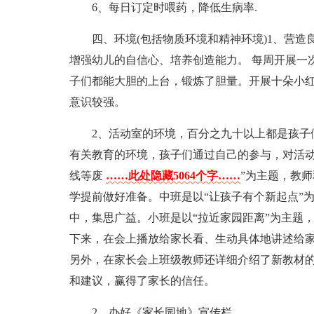
6、每日订定时喂药，降低生病率.
四、环境(包括物质环境和精神环境)1、营
增强幼儿的自信心、培养创造能力。 每周开展一
子们都能大胆的上台，锻炼了胆量。开展十朵小
意识较强。
2、活动室的环境，百分之九十以上都是孩子
有关教育的环境，孩子们通过自己的参与，对活
线等废
……此处隐藏5064个字……
”为主题，教
学提前做好准备。中班是以“让孩子有个新起点”
中，集思广益。小班是以“拉近家园距离”为主题
下来，在会上播放给家长看、生动具体地讲述给
另外，在家长会上班级教师还详细介绍了新教材
和建议，赢得了家长的信任。
2、办好《家长园地》宣传栏。