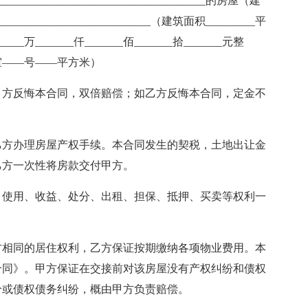
________________________________的房屋（建
__________________________（建筑面积_________平
___万_______仟_______佰_______拾_______元整
下室——号——平方米）
甲方反悔本合同，双倍赔偿；如乙方反悔本合同，定金不
乙方办理房屋产权手续。本合同发生的契税，土地出让金
乙方一次性将房款交付甲方。
、使用、收益、处分、出租、担保、抵押、买卖等权利一
方相同的居住权利，乙方保证按期缴纳各项物业费用。本
合同》。甲方保证在交接前对该房屋没有产权纠纷和债权
纷或债权债务纠纷，概由甲方负责赔偿。