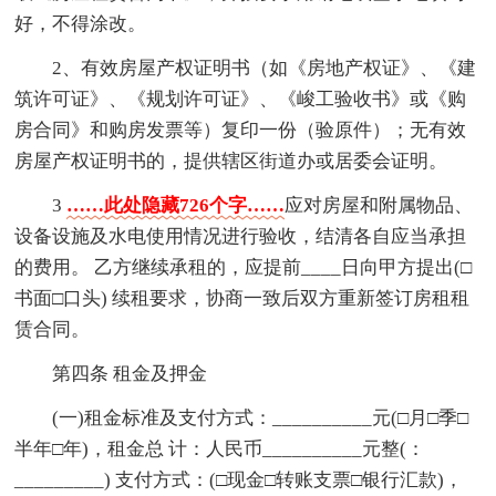
好，不得涂改。
2、有效房屋产权证明书（如《房地产权证》、《建
筑许可证》、《规划许可证》、《峻工验收书》或《购
房合同》和购房发票等）复印一份（验原件）；无有效
房屋产权证明书的，提供辖区街道办或居委会证明。
3
……此处隐藏726个字……
应对房屋和附属物品、
设备设施及水电使用情况进行验收，结清各自应当承担
的费用。 乙方继续承租的，应提前____日向甲方提出(□
书面□口头) 续租要求，协商一致后双方重新签订房租租
赁合同。
第四条 租金及押金
(一)租金标准及支付方式：__________元(□月□季□
半年□年)，租金总 计：人民币__________元整(：
_________) 支付方式：(□现金□转账支票□银行汇款)，