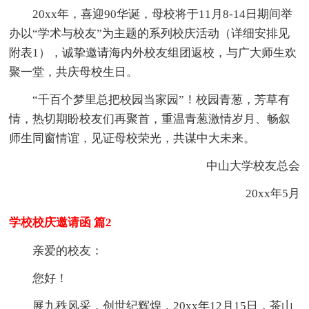
20xx年，喜迎90华诞，母校将于11月8-14日期间举
办以“学术与校友”为主题的系列校庆活动（详细安排见
附表1），诚挚邀请海内外校友组团返校，与广大师生欢
聚一堂，共庆母校生日。
“千百个梦里总把校园当家园”！校园青葱，芳草有
情，热切期盼校友们再聚首，重温青葱激情岁月、畅叙
师生同窗情谊，见证母校荣光，共谋中大未来。
中山大学校友总会
20xx年5月
学校校庆邀请函 篇2
亲爱的校友：
您好！
展九秩风采，创世纪辉煌，20xx年12月15日，茶山