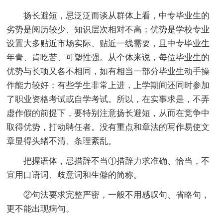
扬长避短，忌泛泛而谈从群体上看，中专毕业生的
劣势是阅历较少、知识层次相对不高；优势是学校专业
设置大多贴近市场实际、贴近一线需要，且中专毕业生
年青、肯吃苦、可塑性强。从个体来说，每位毕业生的
优势与长项又各不相同，如有相当一部分毕业生动手操
作能力较好；有些学生非常上进，上学期间还同时参加
了职业资格考试或自学考试。所以，在实事求是，不弄
虚作假的前提下，要特别注意扬长避短，从而在竞争中
取得优势，打动聘任者。没有重点和章法的写作易使文
章显得头绪不清、条理紊乱。
把握语体，忌措辞不当①措辞力求准确、恰当，不
宜用口语词、歧意词和生僻的简称。
②句法要求完整严密，一般不用感叹句、省略句，
更不能出现病句。