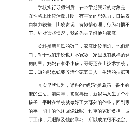
学校实行导师制后，在本学期我导的对象是
在性格上比较活泼开朗，有丰富的想象力，口语
自制力较差，比较贪玩，有懒惰心理，行为习惯
下。针对这些情况，我首先去了解他的家庭。
梁科是新居民的孩子，家庭比较困难。他们租
口，对于他们来说也并不宽敞。家里没有象样的
房间里。妈妈在家带小孩，哥哥还在上技术学校
工，赚的那点钱要养活全家五口人，生活的拮据
其实早就知道，梁科的“妈妈”是后妈，很小
他的生活。前两年，爸爸再婚，新妈妈又生了个
孩子，平时在学校就做好了大部分的作业，回到家
的事，能干的他还回烧饭呢！过重的家庭负担，
于工作，无暇顾及他的学习，所以成绩很不稳定