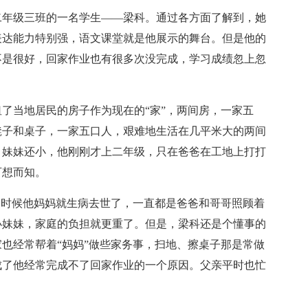
二年级三班的一名学生——梁科。通过各方面了解到，她
表达能力特别强，语文课堂就是他展示的舞台。但是他的
不是很好，回家作业也有很多次没完成，学习成绩忽上忽
了当地居民的房子作为现在的“家”，两间房，一家五
凳子和桌子，一家五口人，艰难地生活在几平米大的两间
，妹妹还小，他刚刚才上二年级，只在爸爸在工地上打打
可想而知。
的时候他妈妈就生病去世了，一直都是爸爸和哥哥照顾着
小妹妹，家庭的负担就更重了。但是，梁科还是个懂事的
也经常帮着“妈妈”做些家务事，扫地、擦桌子那是常做
成了他经常完成不了回家作业的一个原因。父亲平时也忙
。