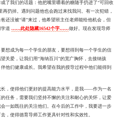
成了我们的话题：他把嘴里嚼着的糖随手扔进了“可回收
里再扔掉。遇到问题他也会跑过来找我问。有一次犯错，
爸还没被“请”来过，他希望班主任老师能给他机会，但
同学道
……此处隐藏16542个字……
做好。现在发现导师
，要想成为每一个学生的朋友，要想得到每一个学生的信
望关爱，让我们用“海纳百川”的宽广胸怀，去接纳孩
。伴他们健康成长。我希望在我的授导过程中他们能得到
成长，使得他们更好的提高能力水平，是我——作为一名
巨的任务，需要我们坚持不懈的关注和耐心的关怀，让爱
我会一如既往的关注他们。在今后的工作中，我要进一步
下去，使得德育导师工作更具针对性和实效性。