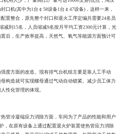
口机用人少，产量高(日产量可达10000支)的优点，淘汰
口机(其中为1台￠58设备1台￠47设备)，这样一来，
配置整合，原先整个封口和退火工序定编共需要24名员
减到15名，人员缩减9名按月平均工资2300元计算，光
备购置后，生产效率提高，天然气、氧气等能源方面预计可
动强度方面的改造。现有排气台机组主要是靠人工手动
锁母构造就可实现螺母通过气动自动锁紧。减少员工体力
间人性化管理的体现。
对热管冷凝端应力消除方面，车间为了产品的性能和用户
退火炉，在原有设备上通过配置退火炉装置使热管应力消除