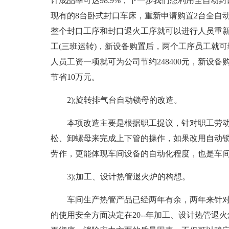
计成品率可达98.9%，下一步我们想利用全自动封
现有的8台卧式封口车床，重新申请购置2台全自动封
整个封口工序和封口退火工序就可以进行人员重新
工(三班运转)，新设备购置后，两个工序员工就可缩
人员工资一项就可为公司节约248400元，新设
节省10万元。
2);旋转排气台自动锁母的改造。
本项改造主要是根据职工提议，针对职工劳
松、卸螺母来完成上下管的操作，如果改用自动
劳作，更能体现车间设备的自动化程度，也是车
3);加工、设计热管退火炉的构想。
车间生产热管产品已经两年有余，两年来针
的使用安全方面决定在20--年加工、设计热管