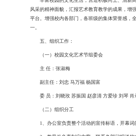
丰富校园的文化生活，营造积极向上、清新
风采的精神面貌，汇报艺术教育教学的成果，增
平台。增强校内各部门，各班级的集体荣誉感，
一。
五、组织工作：
（一）校园文化艺术节组委会
主 任：张淑梅
副主任：刘忠 马万福 杨国富
委 员：刘晓玫 苏振国 赵彦清 方爱珍 刘琴 肖
（二）组织分工
1、办公室负责整个活动的宣传标语，开幕词