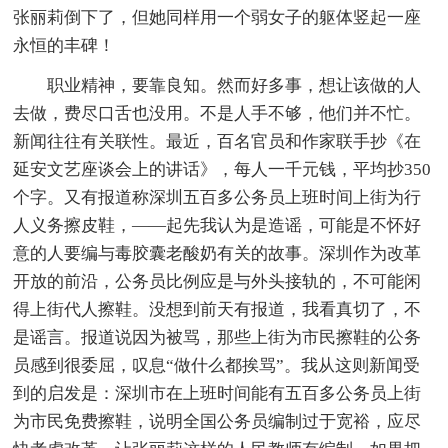
张丽莉倒下了，但她同样用一个弱女子的躯体竖起一座
永恒的丰碑！
职业精神，要靠良知。然而好多事，想让该做的人
去做，费尽口舌也没用。不是人手不够，他们并不忙。
新闻往往有关联性。最近，百名官员和作家联手抄《在
延安文艺座谈会上的讲话》，每人一千元钱，平均抄350
个字。又有报道称深圳五百多公务员上班时间上街为行
人义务擦皮鞋，——起先我认为是造谣，可能是不怀好
意的人要编与毒胶囊老酸奶有关的故事。深圳作为改革
开放的前沿，公务员比例应是与外头接轨的，不可能闲
得上街代人擦鞋。没想到前天有报道，我看真切了，不
是谣言。报道说因为被骂，那些上街为市民擦鞋的公务
员感到很委屈，叹息“做什么都挨骂”。我从这则新闻受
到的启发是：深圳市在上班时间能有五百多公务员上街
为市民免费擦鞋，说明全国公务员编制过于宽裕，应尽