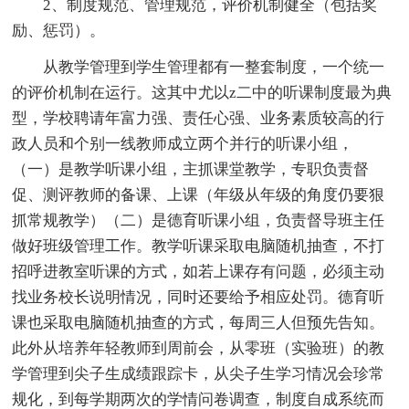
2、制度规范、管理规范，评价机制健全（包括奖
励、惩罚）。
从教学管理到学生管理都有一整套制度，一个统一
的评价机制在运行。这其中尤以z二中的听课制度最为典
型，学校聘请年富力强、责任心强、业务素质较高的行
政人员和个别一线教师成立两个并行的听课小组，
（一）是教学听课小组，主抓课堂教学，专职负责督
促、测评教师的备课、上课（年级从年级的角度仍要狠
抓常规教学）（二）是德育听课小组，负责督导班主任
做好班级管理工作。教学听课采取电脑随机抽查，不打
招呼进教室听课的方式，如若上课存有问题，必须主动
找业务校长说明情况，同时还要给予相应处罚。德育听
课也采取电脑随机抽查的方式，每周三人但预先告知。
此外从培养年轻教师到周前会，从零班（实验班）的教
学管理到尖子生成绩跟踪卡，从尖子生学习情况会珍常
规化，到每学期两次的学情问卷调查，制度自成系统而