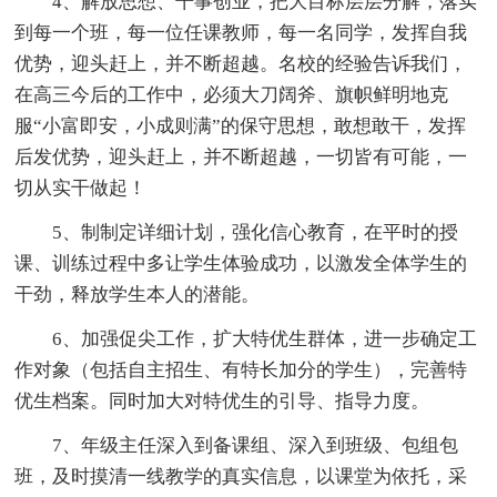
4、解放思想、干事创业，把大目标层层分解，落实
到每一个班，每一位任课教师，每一名同学，发挥自我
优势，迎头赶上，并不断超越。名校的经验告诉我们，
在高三今后的工作中，必须大刀阔斧、旗帜鲜明地克
服“小富即安，小成则满”的保守思想，敢想敢干，发挥
后发优势，迎头赶上，并不断超越，一切皆有可能，一
切从实干做起！
5、制制定详细计划，强化信心教育，在平时的授
课、训练过程中多让学生体验成功，以激发全体学生的
干劲，释放学生本人的潜能。
6、加强促尖工作，扩大特优生群体，进一步确定工
作对象（包括自主招生、有特长加分的学生），完善特
优生档案。同时加大对特优生的引导、指导力度。
7、年级主任深入到备课组、深入到班级、包组包
班，及时摸清一线教学的真实信息，以课堂为依托，采