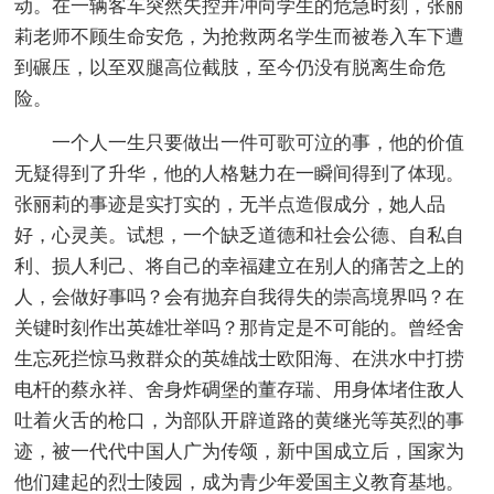
动。在一辆客车突然失控并冲向学生的危急时刻，张丽
莉老师不顾生命安危，为抢救两名学生而被卷入车下遭
到碾压，以至双腿高位截肢，至今仍没有脱离生命危
险。
一个人一生只要做出一件可歌可泣的事，他的价值
无疑得到了升华，他的人格魅力在一瞬间得到了体现。
张丽莉的事迹是实打实的，无半点造假成分，她人品
好，心灵美。试想，一个缺乏道德和社会公德、自私自
利、损人利己、将自己的幸福建立在别人的痛苦之上的
人，会做好事吗？会有抛弃自我得失的崇高境界吗？在
关键时刻作出英雄壮举吗？那肯定是不可能的。曾经舍
生忘死拦惊马救群众的英雄战士欧阳海、在洪水中打捞
电杆的蔡永祥、舍身炸碉堡的董存瑞、用身体堵住敌人
吐着火舌的枪口，为部队开辟道路的黄继光等英烈的事
迹，被一代代中国人广为传颂，新中国成立后，国家为
他们建起的烈士陵园，成为青少年爱国主义教育基地。