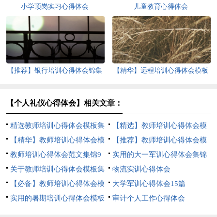
小学顶岗实习心得体会
儿童教育心得体会
【推荐】银行培训心得体会锦集
【精华】远程培训心得体会模板
5篇
集合9篇
【个人礼仪心得体会】相关文章：
精选教师培训心得体会模板集
【精选】教师培训心得体会模
合六篇
【精华】教师培训心得体会模
板集合9篇
【推荐】教师培训心得体会模
板合集9篇
教师培训心得体会范文集锦9
板集合9篇
实用的大一军训心得体会集锦
篇
关于教师培训心得体会模板集
十篇
物流实训心得体会
合八篇
【必备】教师培训心得体会模
大学军训心得体会15篇
板9篇
实用的暑期培训心得体会模板
审计个人工作心得体会
汇编五篇