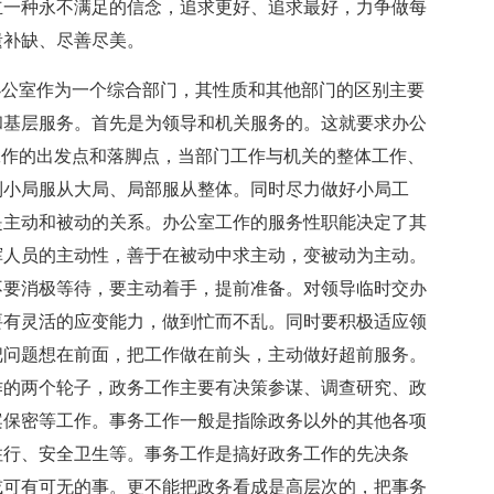
立一种永不满足的信念，追求更好、追求最好，力争做每
遗补缺、尽善尽美。
办公室作为一个综合部门，其性质和其他部门的区别主要
和基层服务。首先是为领导和机关服务的。这就要求办公
工作的出发点和落脚点，当部门工作与机关的整体工作、
到小局服从大局、局部服从整体。同时尽力做好小局工
是主动和被动的关系。办公室工作的服务性职能决定了其
挥人员的主动性，善于在被动中求主动，变被动为主动。
不要消极等待，要主动着手，提前准备。对领导临时交办
要有灵活的应变能力，做到忙而不乱。同时要积极适应领
把问题想在前面，把工作做在前头，主动做好超前服务。
作的两个轮子，政务工作主要有决策参谋、调查研究、政
案保密等工作。事务工作一般是指除政务以外的其他各项
住行、安全卫生等。事务工作是搞好政务工作的先决条
或可有可无的事。更不能把政务看成是高层次的，把事务