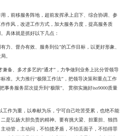
作用，前移服务阵地，超前发挥承上启下、综合协调、参
工作作风，改进工作方式，加大服务力度，提高服务质
用。具体就是抓好以下几点：
协调有力、督办有效、服务到位”的工作目标，以更好形象、
大局。
德才兼备、多才多艺的“通才”，力争做到业务上比分管领导
标准。大力推行“极限工作法”，把领导决策和重点工作
事务服务层次提升到“极限”。 贯彻实施好iso9000质量
。以工作为重，以奉献为乐，宁可自己吃苦受累，也绝不能
；二是弘扬大胆负责的精神。要有挑大梁、担重担、独挡
，主动管，主动问，不怕揽矛盾，不怕丢面子，不怕得罪