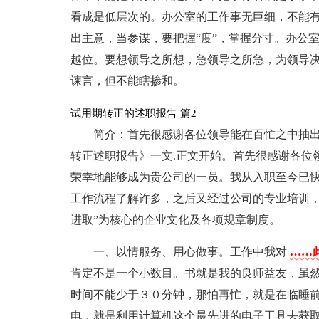
看成是低层次的。办公室的工作事无巨细，不能有
出主意，当参谋，要把握“度”，掌握分寸。办公
越位。要想领导之所想，急领导之所急，为领导
谏言，但不能瞎掺和。
试用期转正的述职报告 篇2
简介：首先很感谢各位领导能在百忙之中抽
转正述职报告》一文.正文开始。首先很感谢各位
荣幸地能够成为贵公司的一员。我从入职至今已
工作流程了解许多，之后又经过公司的专业培训，
进取”为核心的企业文化及各项规章制度。
一、以情服务、用心做事。工作中我对
……此
肯定不是一个小数目。书就是我的良师益友，虽
时间不能少于３０分钟，那怕再忙，就是在临睡
电，就是利用计算机这个最先进的电子工具去获