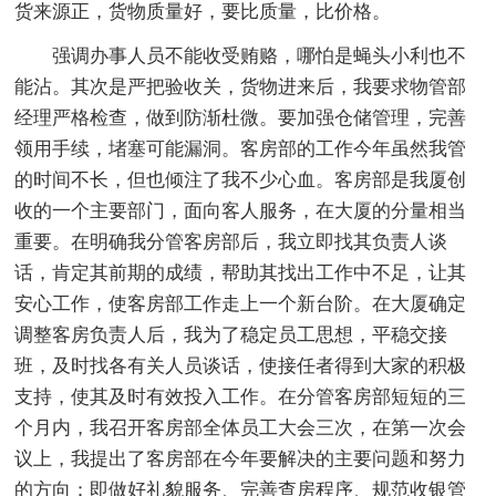
货来源正，货物质量好，要比质量，比价格。
强调办事人员不能收受贿赂，哪怕是蝇头小利也不
能沾。其次是严把验收关，货物进来后，我要求物管部
经理严格检查，做到防渐杜微。要加强仓储管理，完善
领用手续，堵塞可能漏洞。客房部的工作今年虽然我管
的时间不长，但也倾注了我不少心血。客房部是我厦创
收的一个主要部门，面向客人服务，在大厦的分量相当
重要。在明确我分管客房部后，我立即找其负责人谈
话，肯定其前期的成绩，帮助其找出工作中不足，让其
安心工作，使客房部工作走上一个新台阶。在大厦确定
调整客房负责人后，我为了稳定员工思想，平稳交接
班，及时找各有关人员谈话，使接任者得到大家的积极
支持，使其及时有效投入工作。在分管客房部短短的三
个月内，我召开客房部全体员工大会三次，在第一次会
议上，我提出了客房部在今年要解决的主要问题和努力
的方向：即做好礼貌服务、完善查房程序、规范收银管