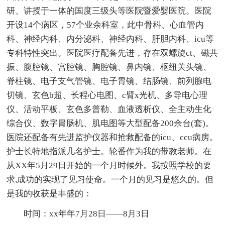
研、讲授于一体的国度三级头等医院暨爱婴医院。医院
开设14个病区，57个业余科室，此中骨科、心血管内
科、神经内科、内分泌科、神经内科、肝胆内科、icu等
专科特性突出。医院医疗配备先进，存在双螺旋ct、磁共
振、腹腔镜、宫腔镜、胸腔镜、鼻内镜、枢纽关头镜、
脊柱镜、电子支气管镜、电子胃镜、结肠镜、前列腺电
切镜、玄色b超、长程心电图、c臂x光机、多导电心理
仪、活动平板、玄色多普勒、血液透析仪、全主动生化
综合仪、数字胃肠机、肌电图等大型配备200余台(套)。
医院还配备有先进监护仪器和抢救配备的icu、ccu病房。
护士长特地指派几名护士。轮番作为我的带教老师。在
从XX年5月29日开始的一个月时候外。我按照学校的要
求,成功的实现了见习使命。一个月的见习是悠久的。但
是我的收获是丰盛的：
时间：xx年年7月28日――8月3日