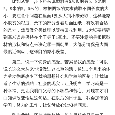
比如从第一步下料来说型材有6米长的有5。8米的
5。9米的5。6米的，根据图纸的要求截取不同长度的大
小，要注意个问题在里面1要从大到小来截取，这样能减
小浪费的程度。余下的部分要看后面图纸，有没有合适
的尺寸，然后做分类处理以等待回收利用。2大锯要精确
到毫米误差保持在小于等于1毫米。还要注意的是根据型
材的形状和特点来决定哪一面朝里，大部分情况是大面
最贴近锯齿，这样能的减小误差。
第二。说一下切身的感受。苦累是我的感受！可以
说长这么大从来也没做过这么重的活，通过3个月来的体
力劳动彻底改变了我的思想社会和学校的区别；让我知
道了生活的残酷；社会的现实；让我明白上学习就是一
种幸福。更让我明白父母的不容易和苦心。到现在才明
白知识改变命运这句话。在以后的日子里，我会加倍的
学习，努力的工作，让父母放心让领导满意。