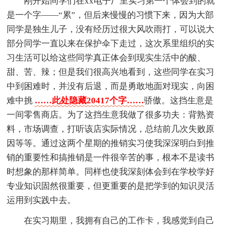
刚开始同学们在xx电子厂里实习第一个体会到的就
是一个字——“累”，但后来慢慢的习惯下来，因为大部
同学是独生儿子，没有经历过很大风吹雨打，可以说大
部分同学一直以来在保护伞下走过，这次系里组织的实
习生活可以给这些同学真正体会到现实生活中的酸、
甜、苦、辣；但是我们很高兴地看到，这些同学在实习
中到困难时，并没有后退，而是勇敢地面对现实，向困
难中挑
……此处隐藏20417个字……
骄傲。这挡生意是
一间零售商店。为了这挡生意我做了很多功夫：背熟资
料，市场调查，打听该店实际情况，总结前几次失败原
因等等。通过这两个星期的推销实习使我深深明白到推
销的重要性和搞推销是一件很辛苦的事，根本不是读书
时想象的那样简单。同样也使我深刻体会到在学校学好
专业知识固然很重要，但更重要的是把学到的知识灵活
运用到实践中去。
在实习期里，我拥有自己的工作卡，我感觉到自己