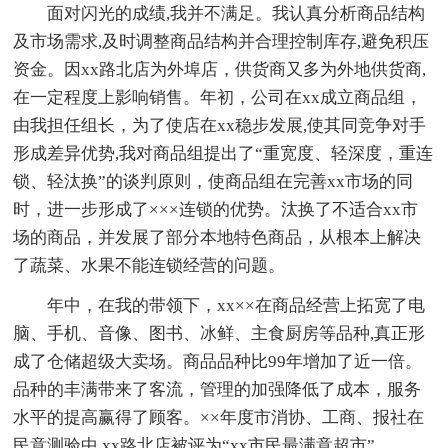
面对闪光的成绩,我并不满足。我认真分析商品结构
及市场需求,及时调整商品结构并合理控制库存,避免积压
资金。因xx路北店为外埠店，供货商又多为外地供货商,
在一定程度上影响销售。年初，公司在xx成立商品组，
由我担任组长，为了使店在xx稳步发展,使其同竞争对手
形成差异优势,我对商品组提出了“重宽度、轻深度，重连
锁、轻汰换”的谈判原则，使商品组在完善xx市场的同
时，进一步形成了×××连锁的优势。汰换了不适合xx市
场的商品，并发展了部分本地特色商品，从根本上解决
了蔬菜、水果不能连锁经营的问题。
年中，在我的带领下，xx××在商品经营上拓宽了电
脑、手机、音像、图书、冰鲜、主食厨房等品种,真正形
成了仓储超级大卖场。商品品种比99年增加了近一倍。
品种的丰满带来了客流，管理的加强降低了成本，服务
水平的提高赢得了顾客。××年度市消协、工商、报社在
民意测验中,xx路北店被评为“xx市民最满意超市”。