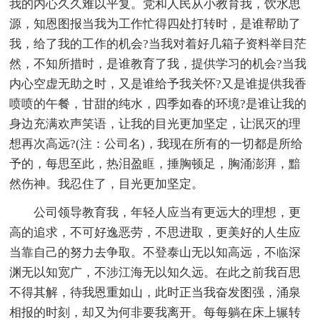
我的内心久久难以平复。党和人民从小教育我，饮水思
源，知恩图报当我为工作忙得四处打转时，是谁帮助了
我，给了我的工作的机会?当我对着好几箱子资料举目茫
然，不知所措时，是谁教育了我，提供学习的机会?当我
内心空虚无助之时，又是谁给予我关怀?又是谁提供我香
喷喷的午餐，甘甜的纯水，四季如春的环境?是谁让我的
身边充满欢声笑语，让我的目光更加坚定，让泯灭的理
想再次高远?(注：公司名)，我现在所有的一切都是所给
予的，每思至此，热泪盈眶，捶胸顿足，胸涌澎湃，黯
然伤神。我忍住了，目光更加坚定。
公司领导教育我，年轻人应当有更远大的理想，更
高的追求，不可好逸恶劳，不思进取，更美好的人生应
当靠自己的努力去争取。不登泰山无以知高远，不临深
渊无以知宽广，不涉江海无以知久远。在此之前我百思
不得其解，待我恩重如山，此时正当我奋发图强，涌泉
相报的时刻，却又为何非要我离开。每每躺在床上辗转